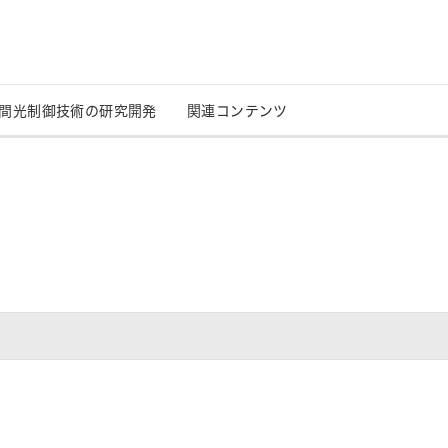
）
間光制御技術の研究開発
関連コンテンツ
応用事例
LCOS-SLMの選び方
量子技術
特定波長向けタイプ
技術情報
高出力レーザ向けタ
プ
決定