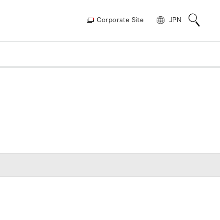
Corporate Site
JPN
イプ
掲載論文
レーザ金属加工向けタイプ