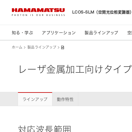
LCOS-SLM（空間光位相変調器
知る・学ぶ
アプリケーション
製品ラインアップ
空間光制御技術の研究開発
知る・学ぶ
アプリケーション
製品ラインアップ
空
ホーム
製品ラインアップ
LCOS-SLMとは
レーザ加工
広波長帯域タイプ
実施プロジェクト概要
レーザ金属加工向けタイ
FAQs
ラインアップ
動作特性
対応波長範囲